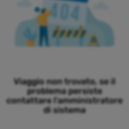
Viaggio non trovato, se il
problema persiste
contattare l'amministratore
di sistema