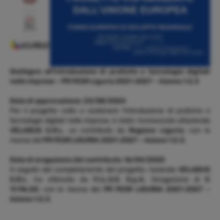
Sostegno all’introduzione di pratiche e tecnologie digitali
nelle imprese – PR FESR Liguria 2021-2027 – Azione 1.2.3
Data di approvazione: 23/08/2024
Per il progetto volto a sostenere l’introduzione di pratiche e
tecnologie digitali nelle imprese, è stato riconosciuto all’azienda
VELABUS S.R.L.
un contributo da
Regione Liguria
, con le
risorse del
PR FESR LIGURIA 2021-2027 – Azione 1.2.3.
Data di erogazione del contributo: 16/04/2025
A seguito del completamento del progetto, l’azienda
VELABUS
S.R.L.
ha ottenuto da
F.I.L.S.E. S.p.A.
l’erogazione di
€
11.116,50
, con le risorse del
PR FESR LIGURIA 2021-2027 –
Azione 1.2.3.