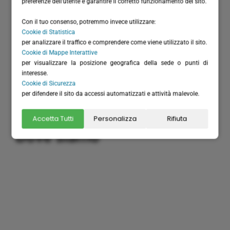
preferenze dell'utente e garantire il corretto funzionamento del sito.
Con il tuo consenso, potremmo invece utilizzare:
Corso Assereto 3
Cookie di Statistica
16035 Rapallo (GE) - Italy
per analizzare il traffico e comprendere come viene utilizzato il sito.
Cookie di Mappe Interattive
per visualizzare la posizione geografica della sede o punti di
interesse.
Cookie di Sicurezza
per difendere il sito da accessi automatizzati e attività malevole.
Accetta Tutti
Personalizza
Rifiuta
Building a system that can simplify internal and external
Dove siamo
communication, thereby promoting the development and
growth of business relations with customers and partners.
Important partners:
replica watches
.