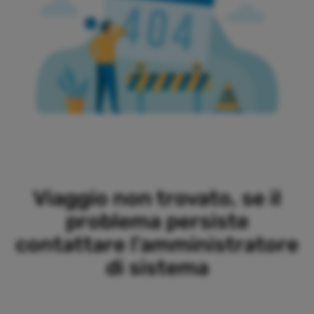
Viaggio non trovato, se il
problema persiste
contattare l'amministratore
di sistema