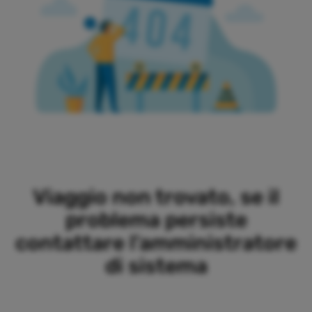
Viaggio non trovato, se il
problema persiste
contattare l'amministratore
di sistema