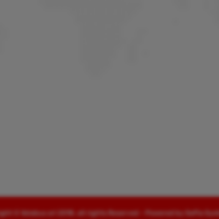
ght © Velabus srl 2018. all rights Reserved - Powered by
SeFla Sys