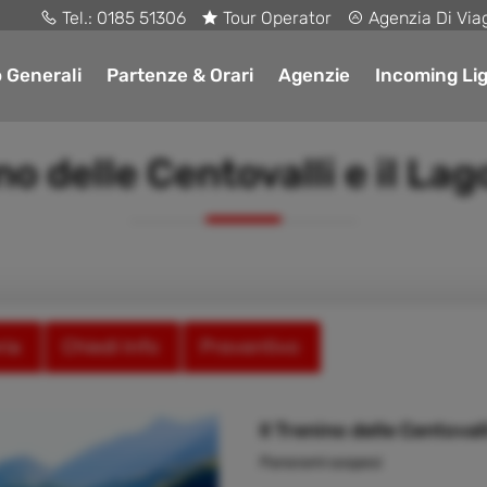
Tel.:
0185 51306
Tour Operator
Agenzia Di Via
o Generali
Partenze & Orari
Agenzie
Incoming Lig
ino delle Centovalli e il Lag
ria
Chiedi Info
Preventivo
Il Trenino delle Centovall
Panorami sospesi