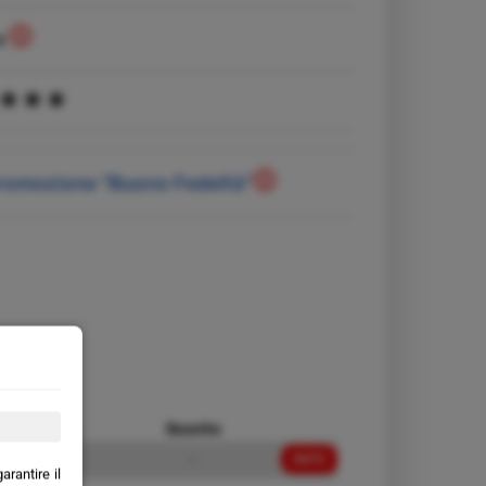
4
promozione "Buono Fedeltà"
ezzo da
Sconto
10,00 €
-
INFO
rantire il