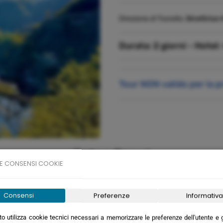
Direzione di Transito:
Direttrice 
Durata:
2 giorni -
Hotel:
Tour NON valido per la 
Date e Prezzi
E CONSENSI COOKIE
Consensi
Preferenze
Informativa
Durata
Pr
e
2 giorni
3
o utilizza cookie tecnici necessari a memorizzare le preferenze dell'utente e ga