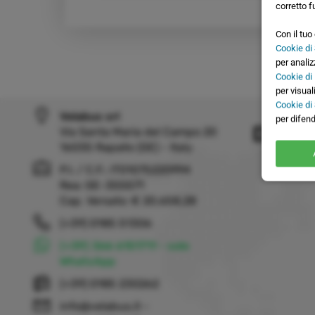
corretto f
Con il tu
Cookie di 
per analiz
Cookie di
per visual
Cookie di
Velabus srl
per difend
Dove 
Via Santa Maria del Campo 20
16035 Rapallo (GE) - Italy
P.I. / C.F.: IT01075220994
Rea: GE-355571
Cap. Versato: € 20.658,28
(+39) 0185 51306
(+39) 366 6151711 - solo
WhatsApp
(+39) 0185 230262
info@velabus.it
-