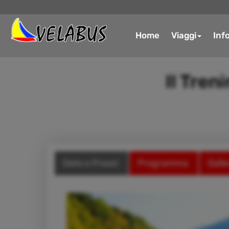
Home
Viaggi
Inf
Il Tren
Date e Prezzi
Programma
Galle