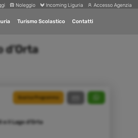
ggi
Noleggio
Incoming Liguria
Accesso Agenzia
uria
Turismo Scolastico
Contatti
o d’Orta
Scarica Programma
i e il Lago d’Orta