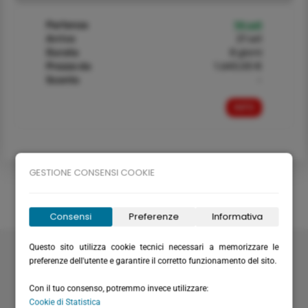
Partenza
14 set
Arrivo
21 set
Durata
8 giorni
Prezzo da
1.640,00 €
Sconto
-
INFO
GESTIONE CONSENSI COOKIE
Consensi
Preferenze
Informativa
Velabus srl
Questo sito utilizza cookie tecnici necessari a memorizzare le
preferenze dell'utente e garantire il corretto funzionamento del sito.
Via Santa Maria del Campo 20
16035 Rapallo (GE) - Italy
Con il tuo consenso, potremmo invece utilizzare:
P.I. / C.F.: IT01075220994
Cookie di Statistica