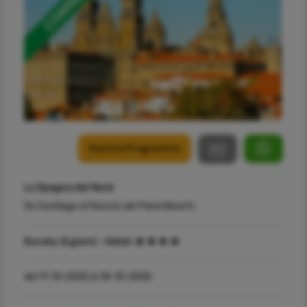
Scarica Programma
La Spagna del Nord
Da Santiago al fascino dei Paesi Baschi
Durata:
8 giorni -
Hotel:
dal 11-10-2025 al 18-10-2025