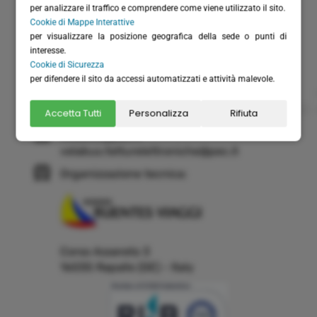
Rea: GE-355571
per analizzare il traffico e comprendere come viene utilizzato il sito.
Cap. Versato: € 20.658,28
Cookie di Mappe Interattive
per visualizzare la posizione geografica della sede o punti di
(+39) 0185 51306
interesse.
Cookie di Sicurezza
(+39) 366 6151711 - solo WhatsApp
per difendere il sito da accessi automatizzati e attività malevole.
(+39) 0185 230262
Accetta Tutti
info@velabus.it
Personalizza
- www.velabus.it
Rifiuta
velabus@pec.it
velabus.fatturelettroniche@pec.it
Organizzazione tecnica:
Corso Assereto 3
16035 Rapallo (GE) - Italy