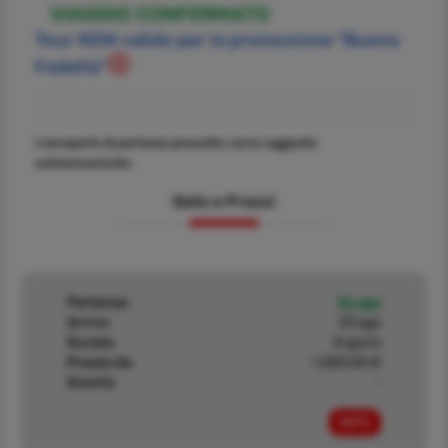
VIAGGIO CONFERMATO
Tour NON valido per la promozione "Buono
Fedeltà"
L'aeroporto di partenza prescelto verrà raggiunto
autonomamente.
Date e Prezzi
Partenza
16 ago
Arrivo
23 ago
Durata
8 giorni
Prezzo da
1.550,00 €
Sconto
-
INFO