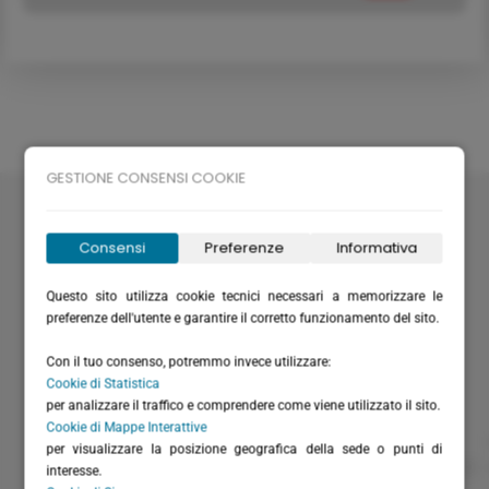
GESTIONE CONSENSI COOKIE
Velabus srl
Via Santa Maria del Campo 20
Consensi
Preferenze
Informativa
16035 Rapallo (GE) - Italy
P.I. / C.F.: IT01075220994
Questo sito utilizza cookie tecnici necessari a memorizzare le
Rea: GE-355571
preferenze dell'utente e garantire il corretto funzionamento del sito.
Cap. Versato: € 20.658,28
Con il tuo consenso, potremmo invece utilizzare:
(+39) 0185 51306
Cookie di Statistica
(+39) 366 6151711 - solo WhatsApp
per analizzare il traffico e comprendere come viene utilizzato il sito.
Cookie di Mappe Interattive
(+39) 0185 230262
per visualizzare la posizione geografica della sede o punti di
info@velabus.it
- www.velabus.it
interesse.