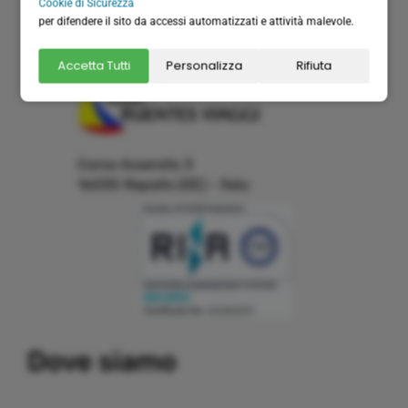
Cookie di Sicurezza
velabus@pec.it
per difendere il sito da accessi automatizzati e attività malevole.
velabus.fatturelettroniche@pec.it
Organizzazione tecnica:
Accetta Tutti
Personalizza
Rifiuta
Corso Assereto 3
16035 Rapallo (GE) - Italy
Building a system that can simplify internal and external
Dove siamo
communication, thereby promoting the development and
growth of business relations with customers and partners.
Important partners:
replica watches
.