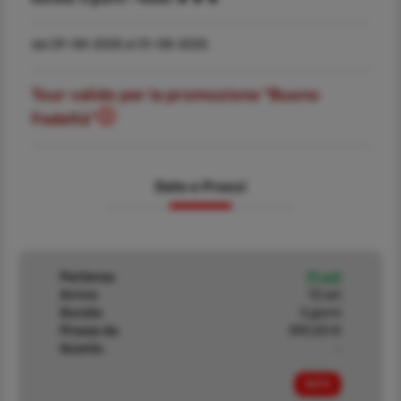
dal 29-08-2025 al 31-08-2025
Tour valido per la promozione "Buono
Fedeltà"
Date e Prezzi
Partenza
11 set
Arrivo
13 set
Durata
3 giorni
Prezzo da
390,00 €
Sconto
-
INFO