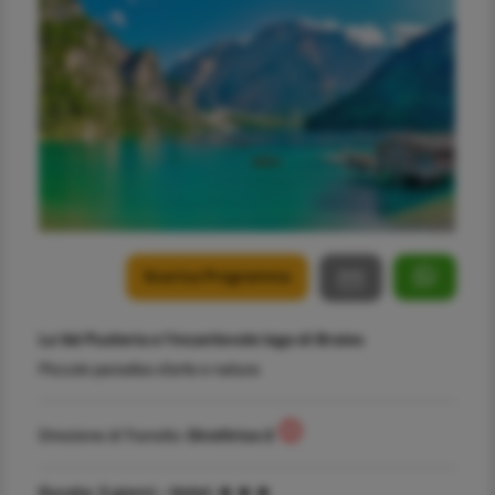
Scarica Programma
La Val Pusteria e l'incantevole lago di Braies
Piccolo paradiso d’arte e natura
Direzione di Transito:
Direttrice 2
Durata:
3 giorni -
Hotel: