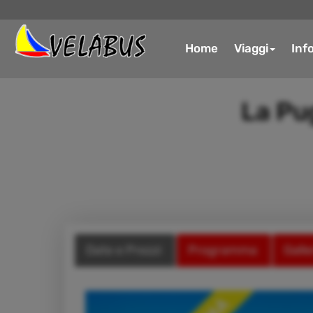
Home
Viaggi
Inf
La Pug
Date e Prezzi
Programma
Galle