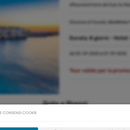
Affascinanti terre del Sud, tra M
Direzione di Transito:
Direttrice 
Durata:
8 giorni -
Hotel:
dal 20-09-2025 al 27-09-2025
Tour valido per la prom
Date e Prezzi
E CONSENSI COOKIE
ivo
Durata
Pr