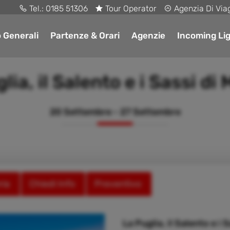
Tel.:
0185 51306
Tour Operator
Agenzia Di Via
o Generali
Partenze & Orari
Agenzie
Incoming Lig
lia, il Salento e i Sassi di
20 Settembre - 27 Settembre
ria
Chiedi Info
Preventivo
La Puglia, il Salento e i 