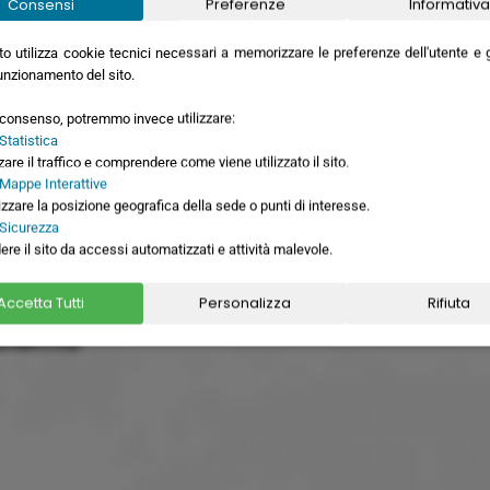
Consensi
Preferenze
Informativa
settembre
8 giorni
1.
o utilizza cookie tecnici necessari a memorizzare le preferenze dell'utente e ga
ttobre
8 giorni
1.
unzionamento del sito.
novembre
8 giorni
1.
o consenso, potremmo invece utilizzare:
Statistica
zare il traffico e comprendere come viene utilizzato il sito.
 Mappe Interattive
izzare la posizione geografica della sede o punti di interesse.
 Sicurezza
ere il sito da accessi automatizzati e attività malevole.
Accetta Tutti
Personalizza
Rifiuta
siamo