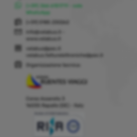
(+39) 366 6151711 - solo
WhatsApp
(+39) 0185 230262
info@velabus.it
-
www.velabus.it
velabus@pec.it
velabus.fatturelettroniche@pec.it
Organizzazione tecnica:
Corso Assereto 3
16035 Rapallo (GE) - Italy