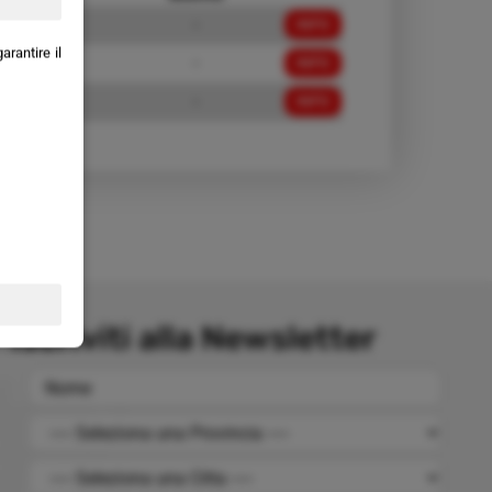
420,00 €
-
INFO
rantire il
340,00 €
-
INFO
340,00 €
-
INFO
Iscriviti alla Newsletter