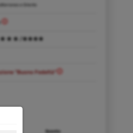
editerraneo e Oriente
1
/
ozione "Buono Fedeltà"
ezzo da
Sconto