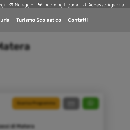
ggi
Noleggio
Incoming Liguria
Accesso Agenzia
uria
Turismo Scolastico
Contatti
 Matera
Scarica Programma
Sassi di Matera