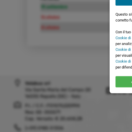
19 settembre
26 
Questo sit
10 ottobre
17 o
corretto f
31 ottobre
07 
Con il tu
Cookie di 
per analiz
Cookie di
per visual
Cookie di
per difend
Velabus srl
Dove 
Via Santa Maria del Campo 20
16035 Rapallo (GE) - Italy
P.I. / C.F.: IT01075220994
Rea: GE-355571
Cap. Versato: € 20.658,28
(+39) 0185 51306