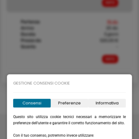
INFO
Partenza
18 dic
Arrivo
20 dic
Durata
3 giorni
Prezzo da
520,00 €
Sconto
-
INFO
GESTIONE CONSENSI COOKIE
Consensi
Preferenze
Informativa
Questo sito utilizza cookie tecnici necessari a memorizzare le
Velabus srl
preferenze dell'utente e garantire il corretto funzionamento del sito.
Via Santa Maria del Campo 20
16035 Rapallo (GE) - Italy
Con il tuo consenso, potremmo invece utilizzare: