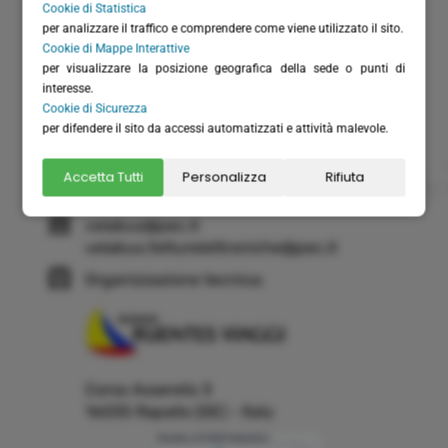
Cookie di Statistica
P.I. / C.F.: IT01075220994
per analizzare il traffico e comprendere come viene utilizzato il sito.
Rea: GE-355571
Cookie di Mappe Interattive
Cap. Versato: € 20.658,28
per visualizzare la posizione geografica della sede o punti di
interesse.
(+39) 0185 51306
Cookie di Sicurezza
(+39) 366 6151711 - solo WhatsApp
per difendere il sito da accessi automatizzati e attività malevole.
(+39) 0185 230262
Accetta Tutti
Personalizza
Rifiuta
info@velabus.it
- www.velabus.it
velabus@pec.it
velabus.fatturelettroniche@pec.it
Organizzazione tecnica:
Corso Assereto 3
16035 Rapallo (GE) - Italy