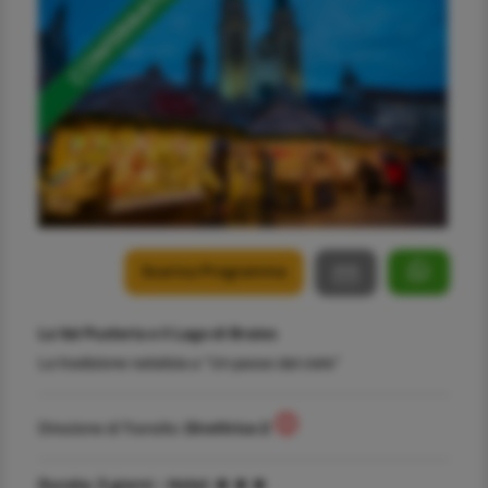
Scarica Programma
La Val Pusteria e il Lago di Braies
La tradizione natalizia a “Un passo dal cielo”
Direzione di Transito:
Direttrice 2
Durata:
3 giorni -
Hotel: