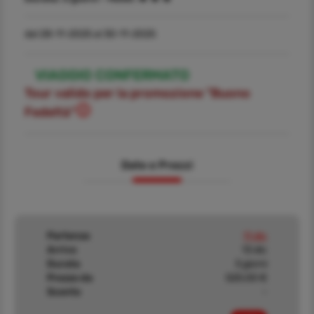
dal 28-11-2025 al 30-11-2025
VIAGGIO CONFERMATO
Tour valido per la promozione "Buono
Fedeltà"
Date e Prezzi
Partenza
11 dic
Arrivo
13 dic
Durata
3 giorni
Prezzo da
520,00 €
Sconto
-