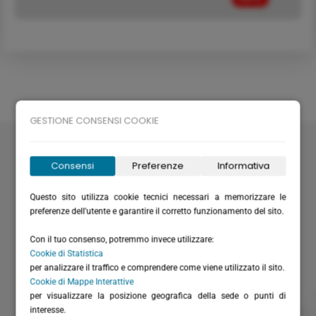
GESTIONE CONSENSI COOKIE
Velabus srl
Via Santa Maria del Campo 20
Consensi
Preferenze
Informativa
16035 Rapallo (GE) - Italy
P.I. / C.F.: IT01075220994
Questo sito utilizza cookie tecnici necessari a memorizzare le
Rea: GE-355571
preferenze dell'utente e garantire il corretto funzionamento del sito.
Cap. Versato: € 20.658,28
Con il tuo consenso, potremmo invece utilizzare:
(+39) 0185 51306
Cookie di Statistica
per analizzare il traffico e comprendere come viene utilizzato il sito.
(+39) 366 6151711 - solo WhatsApp
Cookie di Mappe Interattive
(+39) 0185 230262
per visualizzare la posizione geografica della sede o punti di
interesse.
info@velabus.it
- www.velabus.it