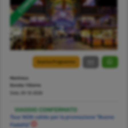
Scarica Programma
Montreux
Durata:
1 Giorno
Data: 20-12-2025
VIAGGIO CONFERMATO
Tour NON valido per la promozione "Buono
Fedeltà"