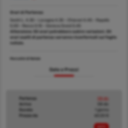
Orari di Partenza:
Sestri L. 4.30 – Lavagna 4.35 – Chiavari 4.45 – Rapallo
5.00 - Recco 5.15 – Genova Ovest 5.45
Attenzione: Gli orari potrebbero subire variazioni. Gli
orari esatti di partenza varranno riconfermati sul foglio
notizie.
Mercatini di Natale
Date e Prezzi
Partenza
08 dic
Arrivo
08 dic
Durata
1 giorno
Prezzo da
60,00 €
INFO