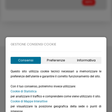
INFO
GESTIONE CONSENSI COOKIE
Velabus srl
Via Santa Maria del Campo 20
Consensi
Preferenze
Informativa
16035 Rapallo (GE) - Italy
Questo sito utilizza cookie tecnici necessari a memorizzare le
P.I. / C.F.: IT01075220994
preferenze dell'utente e garantire il corretto funzionamento del sito.
Rea: GE-355571
Cap. Versato: € 20.658,28
Con il tuo consenso, potremmo invece utilizzare:
(+39) 0185 51306
Cookie di Statistica
per analizzare il traffico e comprendere come viene utilizzato il sito.
(+39) 366 6151711 - solo WhatsApp
Cookie di Mappe Interattive
per visualizzare la posizione geografica della sede o punti di
(+39) 0185 230262
interesse.