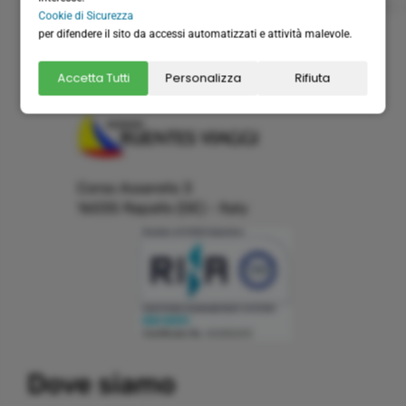
info@velabus.it
- www.velabus.it
Cookie di Sicurezza
per difendere il sito da accessi automatizzati e attività malevole.
velabus@pec.it
velabus.fatturelettroniche@pec.it
Accetta Tutti
Personalizza
Rifiuta
Organizzazione tecnica:
Corso Assereto 3
16035 Rapallo (GE) - Italy
Building a system that can simplify internal and external
Dove siamo
communication, thereby promoting the development and
growth of business relations with customers and partners.