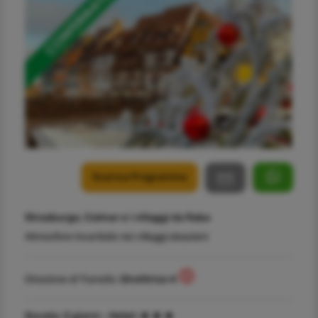
Scarica Programma
Strasburgo, Colmar e i villaggi da fiaba
Atmosfere incantate nei villaggi alsaziani
Direzione di Transito:
Direttrice 4
Durata:
3 giorni -
Hotel: