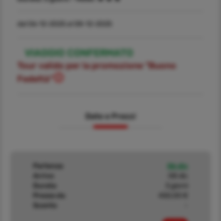
dal 06-12-2025 al 08-12-2025
VIAGGIO CONFERMATO
Tour valido per la promozione "Buono
Fedeltà"
Date e Prezzi
Partenza
06 dic
Arrivo
08 dic
Durata
3 giorni
Prezzo da
450,00 €
Sconto
-