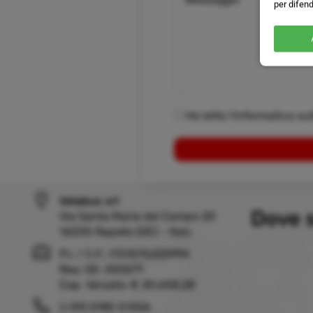
per difend
Ho letto l'informativa su
Velabus srl
Dove 
Via Santa Maria del Campo 20
16035 Rapallo (GE) - Italy
P.I. / C.F.: IT01075220994
Rea: GE-355571
Cap. Versato: € 20.658,28
(+39) 0185 51306