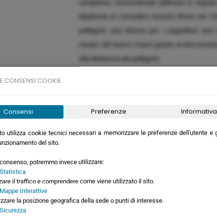
complesso monumentale edificato in seguito 
Madonna al contadino Antonio Botta nel 1536
pellegrini, una dimora per i cappellani, una 
museo del tesoro creato grazie ai doni prezio
alla Madonna dai pellegrini.
E CONSENSI COOKIE
azioni
Consensi
Preferenze
Informativa
o utilizza cookie tecnici necessari a memorizzare le preferenze dell'utente e ga
unzionamento del sito.
qui sotto per richiedere maggiori informazioni sul to
o consenso, potremmo invece utilizzare:
Statistica
zare il traffico e comprendere come viene utilizzato il sito.
 Mappe Interattive
izzare la posizione geografica della sede o punti di interesse.
 Sicurezza