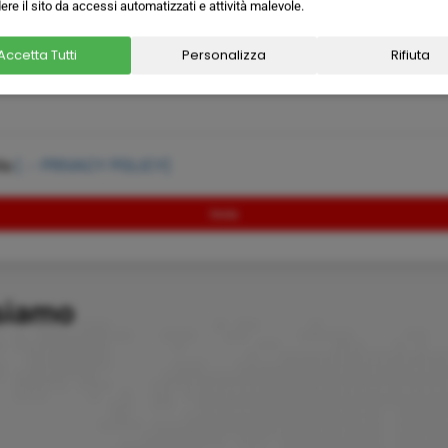
ere il sito da accessi automatizzati e attività malevole.
Accetta Tutti
Personalizza
Rifiuta
→
lla
[
PRIVACY POLICY]
Invia
siamo