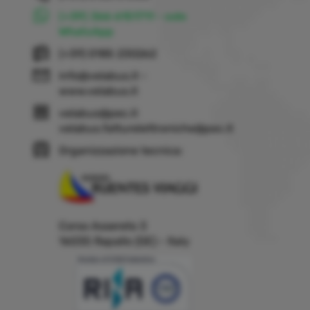
(+39) 366 6151711 - solo
WhatsApp
(+39) 0185 230262
info@velabus.it
-
www.velabus.it
velabus@pec.it
velabus.fatturelettroniche@pec.it
Organizzazione tecnica:
Corso Assereto 3
16035 Rapallo (GE) - Italy