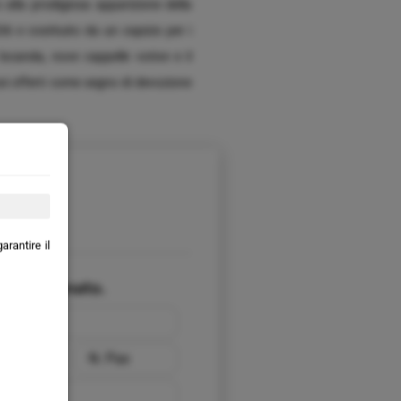
alla prodigiosa apparizione della
 e costituito da un ospizio per i
locanda, nove cappelle votive e il
si offerti come segno di devozione
rantire il
ur selezionato.