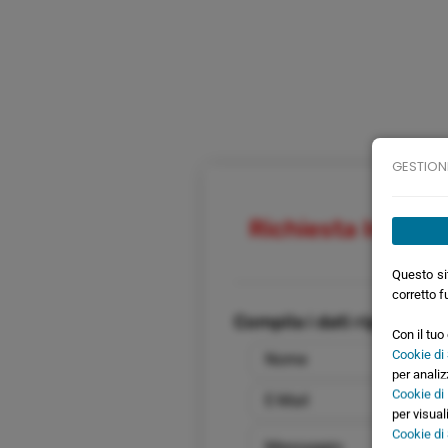
GESTION
Richiesta Inform
Questo sit
corretto f
Compila i dati riportati 
Con il tu
Cookie di 
per analiz
Cookie di
per visual
Cookie di