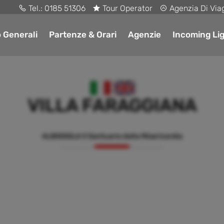
Tel.:
0185 51306
Tour Operator
Agenzia Di Via
o Generali
Partenze & Orari
Agenzie
Incoming Lig
VILLA FARAGGIANA
ALBISSOLA Il Santuario della Misericordia