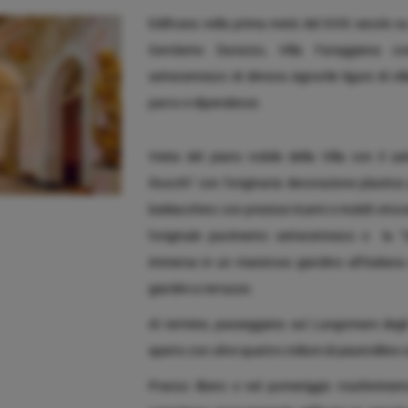
Edificata nella prima metà del XVIII secolo 
Gerolamo Durazzo, Villa Faraggiana co
settecentesco di dimora signorile ligure di v
parco e dipendenze.
Visita del piano nobile della Villa con il 
Stucchi" con l’originaria decorazione plastica
baldacchino con preziosi ricami e mobili ottoc
l'originale pavimento settecentesco e la "Ga
immersa in un maestoso giardino all’italiana 
giardini a terrazze.
Al termine, passeggiata sul Lungomare degli
aperto con oltre quattro milioni di piastrelline
Pranzo libero e nel pomeriggio trasferiment