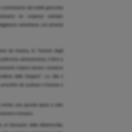
su commissione del nobile genovese
stituisce un cospicuo esempio
illeggiatura suburbana, con annessi
salone da musica, la "Camera degli
 policroma settecentesca, il letto a
enteschi. Il piano terreno conserva
lleria delle Stagioni". La villa è
arricchito da sculture e fontane e
 Artisti, una grande opera a cielo
 colorate a mosaico.
o al Santuario della Misericordia,