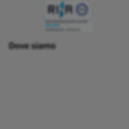
Building a system that can simplify internal and external
Dove siamo
communication, thereby promoting the development and
growth of business relations with customers and partners.
Important partners:
replica watches
.