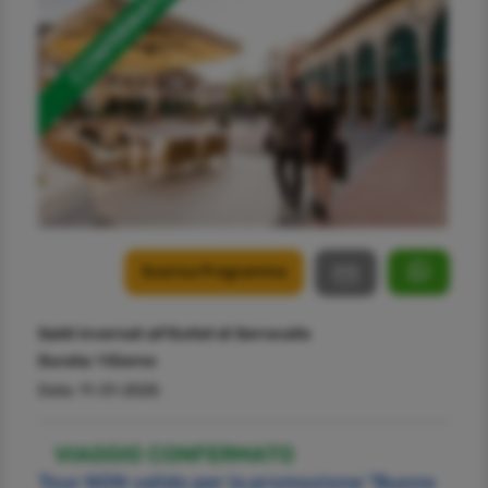
Scarica Programma
Saldi invernali all'Outlet di Serravalle
Durata:
1 Giorno
Data: 11-01-2025
VIAGGIO CONFERMATO
Tour NON valido per la promozione "Buono