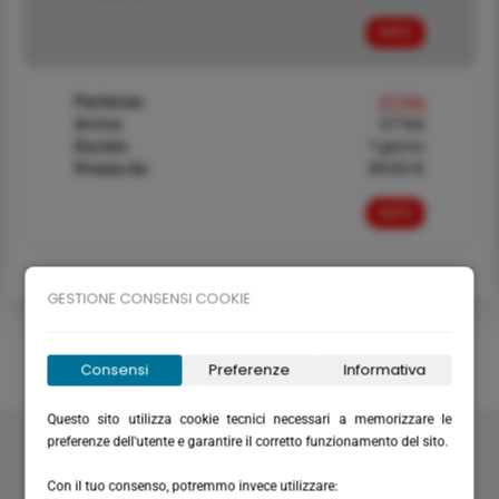
INFO
Partenza
07 feb
Arrivo
07 feb
Durata
1 giorno
Prezzo da
89,00 €
INFO
GESTIONE CONSENSI COOKIE
Consensi
Preferenze
Informativa
Questo sito utilizza cookie tecnici necessari a memorizzare le
Velabus srl
preferenze dell'utente e garantire il corretto funzionamento del sito.
Via Santa Maria del Campo 20
16035 Rapallo (GE) - Italy
Con il tuo consenso, potremmo invece utilizzare: