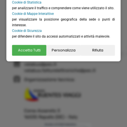
Cookie di Statistica
P.I. / C.F.: IT01075220994
per analizzare il traffico e comprendere come viene utilizzato il sito.
Rea: GE-355571
Cookie di Mappe Interattive
Cap. Versato: € 20.658,28
per visualizzare la posizione geografica della sede o punti di
interesse.
(+39) 0185 51306
Cookie di Sicurezza
(+39) 366 6151711 - solo WhatsApp
per difendere il sito da accessi automatizzati e attività malevole.
(+39) 0185 230262
Accetta Tutti
Personalizza
Rifiuta
info@velabus.it
- www.velabus.it
velabus@pec.it
velabus.fatturelettroniche@pec.it
Organizzazione tecnica:
Corso Assereto 3
16035 Rapallo (GE) - Italy