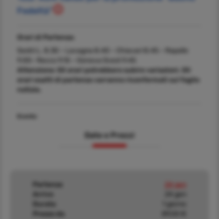
Fedeltà"
Orari di Partenza:
Sestri L. 8.30 – Lavagna 8.40 – Chiavari 8.45 – Rapallo
9.00– Recco 9.15 – Genova Ovest 9.45
Attenzione: Gli orari potrebbero subire variazioni. Gli
orari esatti di partenza varranno riconfermati sul foglio
notizie.
Evento
Date e Prezzi
Partenza
24 gen
Arrivo
24 gen
Durata
1 giorno
Prezzo da
89,00 €