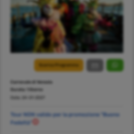
Scarica Programma
Carnevale di Venezia
Durata:
1 Giorno
Data: 24-01-2027
Tour NON valido per la promozione "Buono
Fedeltà"