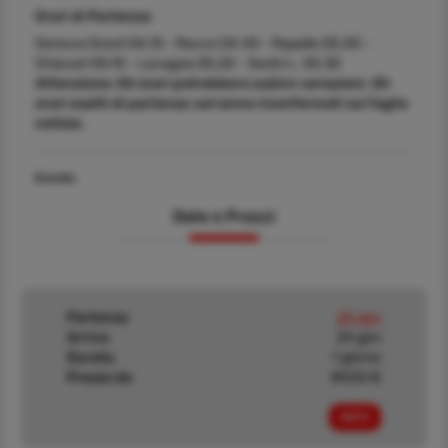
Orari di Partenza:
Genova Ovest 04.15 - Recco 04.45 - Rapallo 05.00 -
Chiavari 05.15 - Lavagna 05.20 - Sestri L. 05.30
Attenzione: Gli orari potrebbero subire variazioni. Gli
orari esatti di partenza varranno riconfermati sul foglio
notizie.
Evento
Date e Prezzi
Partenza
24 gen
Arrivo
24 gen
Durata
1 giorno
Prezzo da
89,00 €
INFO