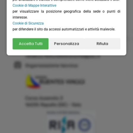
Cap. Versato: € 20.658,28
Cookie di Mappe Interattive
(+39) 0185 51306
per visualizzare la posizione geografica della sede o punti di
interesse.
(+39) 366 6151711 - solo WhatsApp
Cookie di Sicurezza
per difendere il sito da accessi automatizzati e attività malevole.
(+39) 0185 230262
info@velabus.it
- www.velabus.it
Accetta Tutti
Personalizza
Rifiuta
velabus@pec.it
velabus.fatturelettroniche@pec.it
Organizzazione tecnica:
Corso Assereto 3
16035 Rapallo (GE) - Italy