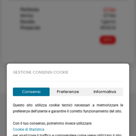
Partenza
07 feb
Arrivo
07 feb
Durata
1 giorno
Prezzo da
89,00 €
INFO
GESTIONE CONSENSI COOKIE
Consensi
Preferenze
Informativa
Velabus srl
Questo sito utilizza cookie tecnici necessari a memorizzare le
Via Santa Maria del Campo 20
preferenze dell'utente e garantire il corretto funzionamento del sito.
16035 Rapallo (GE) - Italy
Con il tuo consenso, potremmo invece utilizzare:
P.I. / C.F.: IT01075220994
Cookie di Statistica
Rea: GE-355571
per analizzare il traffico e comprendere come viene utilizzato il sito.