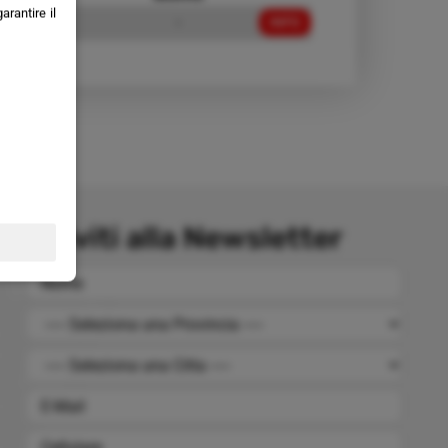
rantire il
70,00 €
-
INFO
Iscriviti alla Newsletter