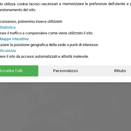
o utilizza cookie tecnici necessari a memorizzare le preferenze dell'utente e ga
sto
8 giorni
9
unzionamento del sito.
o consenso, potremmo invece utilizzare:
Statistica
zare il traffico e comprendere come viene utilizzato il sito.
 Mappe Interattive
izzare la posizione geografica della sede o punti di interesse.
 Sicurezza
ere il sito da accessi automatizzati e attività malevole.
siamo
Accetta Tutti
Personalizza
Rifiuta