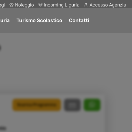
ggi
Noleggio
Incoming Liguria
Accesso Agenzia
uria
Turismo Scolastico
Contatti
o
Scarica Programma
mio