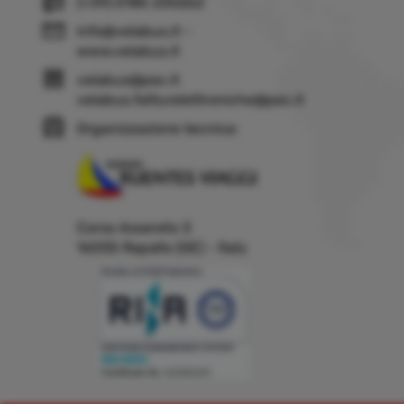
(+39) 0185 230262
info@velabus.it
-
www.velabus.it
velabus@pec.it
velabus.fatturelettroniche@pec.it
Organizzazione tecnica:
Corso Assereto 3
16035 Rapallo (GE) - Italy
Building a system that can simplify internal and