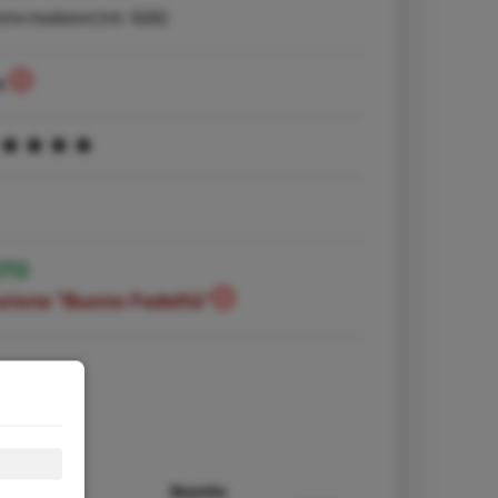
tiche tradizioni (mt. 1225)
4
ATO
ozione "Buono Fedeltà"
ezzo da
Sconto