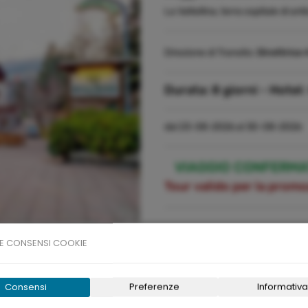
La Valtellina, terra ospitale di an
Direzione di Transito:
Direttrice 
Durata:
8 giorni -
Hotel:
dal 23-08-2026 al 30-08-2026
VIAGGIO CONFERM
Tour valido per la prom
E CONSENSI COOKIE
Date e Prezzi
Consensi
Preferenze
Informativa
Durata
Pr