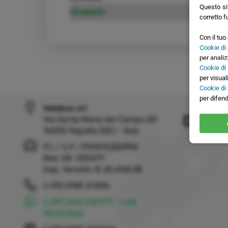
Questo sit
23 agosto
30 ago
corretto f
Con il tu
Cookie di 
per analiz
Cookie di
per visual
Cookie di
per difend
Velabus srl
Dove 
Via Santa Maria del Campo 20
16035 Rapallo (GE) - Italy
P.I. / C.F.: IT01075220994
Rea: GE-355571
Cap. Versato: € 20.658,28
(+39) 0185 51306
(+39) 366 6151711 - solo
WhatsApp