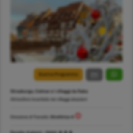
Scarica Programma
Strasburgo, Colmar e i villaggi da fiaba
Atmosfere incantate nei villaggi alsaziani
Direzione di Transito:
Direttrice 4
Durata:
4 giorni -
Hotel: