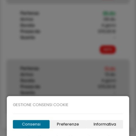
Partenza
05 dic
Arrivo
08 dic
Durata
4 giorni
Prezzo da
570,00 €
Sconto
-
INFO
Partenza
10 dic
Arrivo
13 dic
Durata
4 giorni
Prezzo da
570,00 €
Sconto
-
GESTIONE CONSENSI COOKIE
INFO
Consensi
Preferenze
Informativa