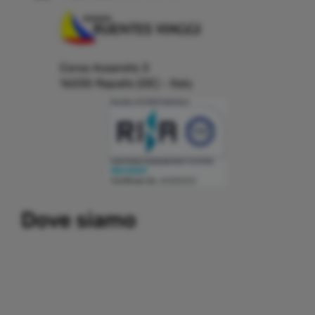
Corso Assereto 3
16035 Rapallo (GE) - Italy
Building a system that can simplify internal and external
Dove siamo
communication, thereby promoting the development and
growth of business relations with customers and partners.
Important partners:
replica watches
.