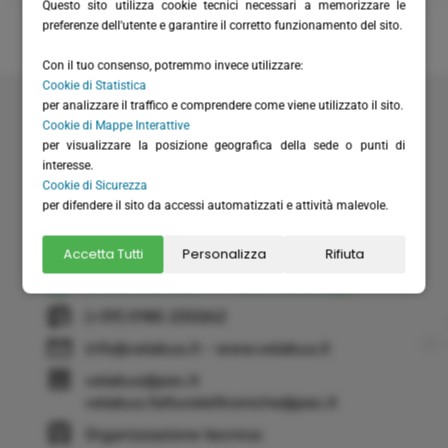
Questo sito utilizza cookie tecnici necessari a memorizzare le
preferenze dell'utente e garantire il corretto funzionamento del sito.
Con il tuo consenso, potremmo invece utilizzare:
Cookie di Statistica
Velabus srl
per analizzare il traffico e comprendere come viene utilizzato il sito.
Via Santa Maria del Campo 20
Cookie di Mappe Interattive
16035 Rapallo (GE) - Italy
per visualizzare la posizione geografica della sede o punti di
interesse.
P.I. / C.F.: IT01075220994
Cookie di Sicurezza
Rea: GE-355571
per difendere il sito da accessi automatizzati e attività malevole.
Cap. Versato: € 20.658,28
(+39) 0185 51306
Accetta Tutti
Personalizza
Rifiuta
(+39) 366 6151711 - solo WhatsApp
(+39) 0185 230262
info@velabus.it
- www.velabus.it
velabus@pec.it
velabus.fatturelettroniche@pec.it
Organizzazione tecnica: