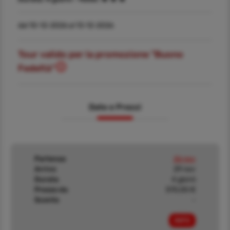
dal 10-12-2026 al 13-12-2026
Tour valido per la promozione "Buono
Fedeltà"
Date e Prezzi
Partenza
26 nov
Arrivo
29 nov
Durata
4 giorni
Prezzo da
570,00 €
Sconto
-
INFO