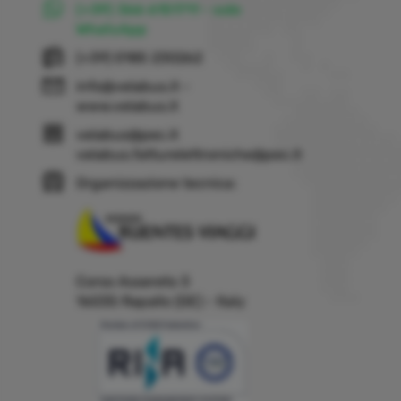
(+39) 366 6151711 - solo
WhatsApp
(+39) 0185 230262
info@velabus.it
-
www.velabus.it
velabus@pec.it
velabus.fatturelettroniche@pec.it
Organizzazione tecnica:
Corso Assereto 3
16035 Rapallo (GE) - Italy