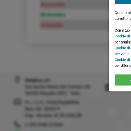
26 novembre
29 n
Questo sit
05 dicembre
08 d
corretto f
10 dicembre
13 di
Con il tu
Cookie di 
per analiz
Cookie di
per visual
Cookie di
per difend
Velabus srl
Dove 
Via Santa Maria del Campo 20
16035 Rapallo (GE) - Italy
P.I. / C.F.: IT01075220994
Rea: GE-355571
Cap. Versato: € 20.658,28
(+39) 0185 51306