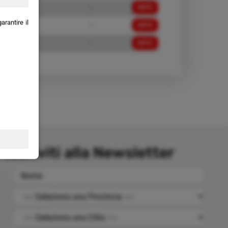
70,00 €
-
INFO
rantire il
70,00 €
-
INFO
70,00 €
-
INFO
Iscriviti alla Newsletter