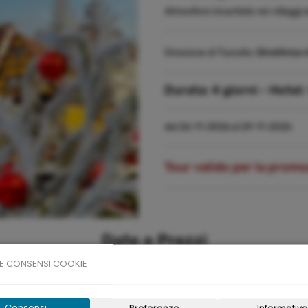
Atmosfere incantate nei villaggi a
Direzione di Transito:
Direttrice 
Durata:
4 giorni -
Hotel:
dal 26-11-2026 al 29-11-2026
Tour valido per la prom
Date e Prezzi
E CONSENSI COOKIE
vo
Durata
Pr
Consensi
Preferenze
Informativa