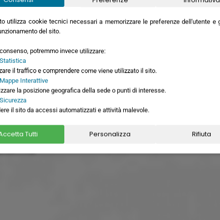
ovembre
4 giorni
5
o utilizza cookie tecnici necessari a memorizzare le preferenze dell'utente e ga
icembre
4 giorni
5
unzionamento del sito.
cembre
4 giorni
5
o consenso, potremmo invece utilizzare:
Statistica
zare il traffico e comprendere come viene utilizzato il sito.
 Mappe Interattive
izzare la posizione geografica della sede o punti di interesse.
 Sicurezza
ere il sito da accessi automatizzati e attività malevole.
Accetta Tutti
Personalizza
Rifiuta
siamo