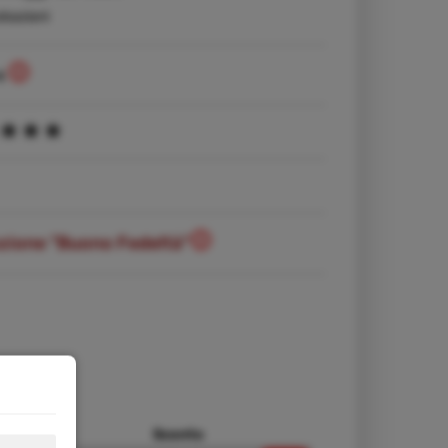
lsaziani
4
ozione "Buono Fedeltà"
ezzo da
Sconto