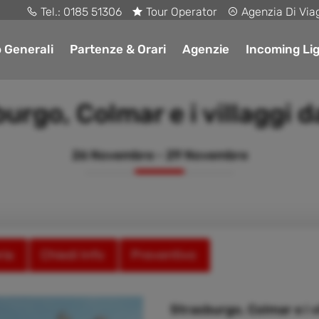
Tel.:
0185 51306
Tour Operator
Agenzia Di Via
o Generali
Partenze & Orari
Agenzie
Incoming Lig
urgo, Colmar e i villaggi d
26 Novembre - 29 Novembre
ria
Chiedi Info
Preventivo
Strasburgo, Colmar e i vi