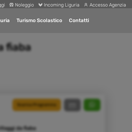
ggi
Noleggio
Incoming Liguria
Accesso Agenzia
uria
Turismo Scolastico
Contatti
a fiaba
Scarica Programma
llaggi da fiaba