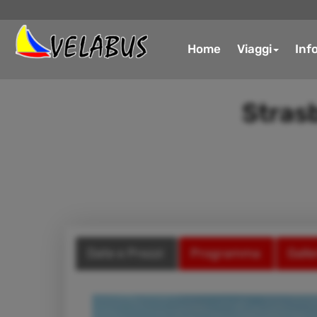
Home
Viaggi
Inf
Strasb
Date e Prezzi
Programma
Galle